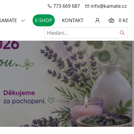
773 669 687
info@kamate.cz
 KAMATE
E-SHOP
KONTAKT
0 Kč
Hledat