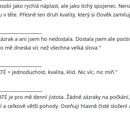
sobí jako rychlá náplast, ale jako tichý spojenec. Nen
 těle. Přesně ten druh kvality, který si člověk zamilu
__________________
ázrak a ani jsem ho nedostala. Dostala jsem ale pocti
ro mě dneska víc než všechna velká slova.“
__________________
 = jednoduchost, kvalita, klid. Nic víc, nic míň.“
__________________
É je pro mě denní jistota. Žádné zázraky na počkání,
í a celkově větší pohody. Oceňuji hlavně čisté složení a