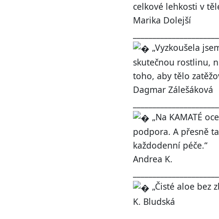
celkové lehkosti v těl
Marika Dolejší
______________________
„Vyzkoušela jsem
skutečnou rostlinu, 
toho, aby tělo zatěžo
Dagmar Zálešáková
______________________
„Na KAMATÉ oceňu
podpora. A přesně ta
každodenní péče.“
Andrea K.
______________________
„Čisté aloe bez 
K. Bludská
______________________