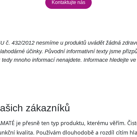
Kontaktujte nás
U č. 432/2012 nesmíme u produktů uvádět žádná zdravot
lahodárné účinky. Původní informativní texty jsme přizpů
tů tedy mnoho informací nenajdete. Informace hledejte v
ašich zákazníků
MATÉ je přesně ten typ produktu, kterému věřím. Čist
unkční kvalita. Používám dlouhodobě a rozdíl cítím hl