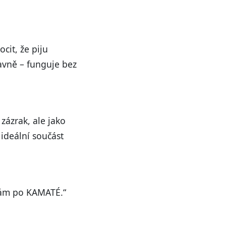
cit, že piju
avně – funguje bez
zázrak, ale jako
ideální součást
ahám po KAMATÉ.“