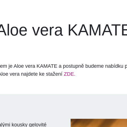
Aloe vera KAMAT
tem je Aloe vera KAMATE a postupně budeme nabídku
 Aloe vera najdete ke stažení
ZDE.
lými kousky gelovité