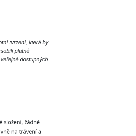
ní tvrzení, která by
sobili platné
e veřejně dostupných
é složení, žádné
avně na trávení a