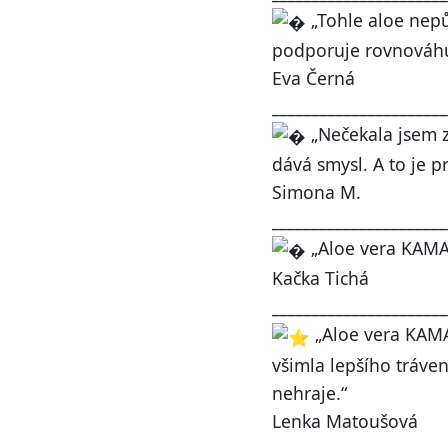
„Tohle aloe nepů
podporuje rovnováhu v
Eva Černá
______________________
„Nečekala jsem z
dává smysl. A to je p
Simona M.
______________________
„Aloe vera KAMATÉ
Kačka Tichá
______________________
„Aloe vera KAMAT
všimla lepšího tráven
nehraje.“
Lenka Matoušová