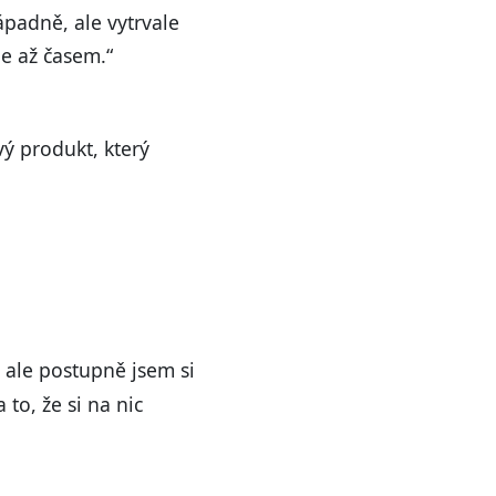
ápadně, ale vytrvale
je až časem.“
vý produkt, který
 ale postupně jsem si
 to, že si na nic