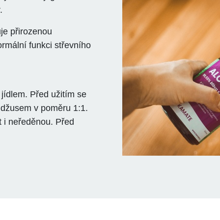
.
uje přirozenou
rmální funkci střevního
 jídlem. Před užitím se
 džusem v poměru 1:1.
 i neředěnou. Před