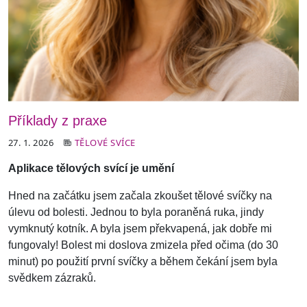
Příklady z praxe
27. 1. 2026
TĚLOVÉ SVÍCE
Aplikace tělových svící je umění
Hned na začátku jsem začala zkoušet tělové svíčky na
úlevu od bolesti. Jednou to byla poraněná ruka, jindy
vymknutý kotník. A byla jsem překvapená, jak dobře mi
fungovaly! Bolest mi doslova zmizela před očima (do 30
minut) po použití první svíčky a během čekání jsem byla
svědkem zázraků.