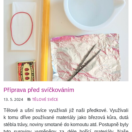
Příprava před svíčkováním
13. 5. 2024
TĚLOVÉ SVÍCE
Tělové a ušní svíce využívali již naši předkové. Využívali
k tomu dříve používané materiály jako březová kůra, dutá
stébla trávy, noviny smotané do kornoutu atd. Postupně byly
tyto suroviny vyměněny za déle hořící materiály. Naše