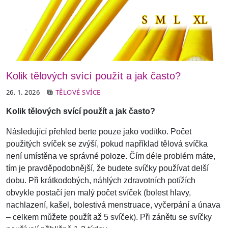
Kolik tělových svící použít a jak často?
26. 1. 2026
TĚLOVÉ SVÍCE
Kolik tělových svící použít a jak často?
Následující přehled berte pouze jako vodítko. Počet
použitých svíček se zvýší, pokud například tělová svíčka
není umístěna ve správné poloze. Čím déle problém máte,
tím je pravděpodobnější, že budete svíčky používat delší
dobu. Při krátkodobých, náhlých zdravotních potížích
obvykle postačí jen malý počet svíček (bolest hlavy,
nachlazení, kašel, bolestivá menstruace, vyčerpání a únava
– celkem můžete použít až 5 svíček). Při zánětu se svíčky