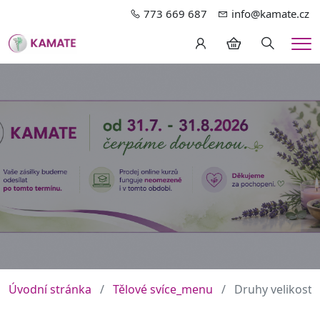
773 669 687
info@kamate.cz
Hledání
Me
Úvodní stránka
Tělové svíce_menu
Druhy velikostí 