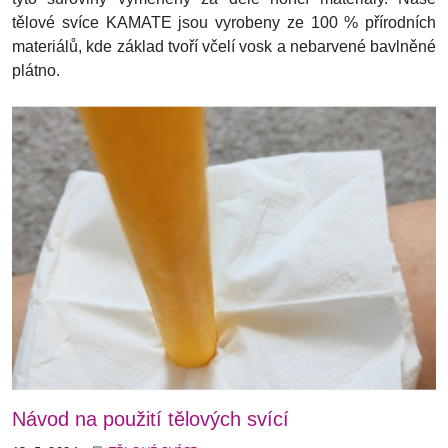
tělové svíce KAMATE jsou vyrobeny ze 100 % přírodních
materiálů, kde základ tvoří včelí vosk a nebarvené bavlněné
plátno.
Návod na použití tělových svící