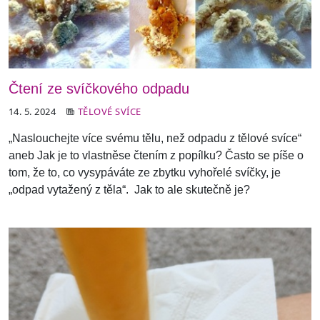
Čtení ze svíčkového odpadu
14. 5. 2024
TĚLOVÉ SVÍCE
„Naslouchejte více svému tělu, než odpadu z tělové svíce“
aneb Jak je to vlastně
se čtením z popílku?
Často se píše o
tom, že to, co vysypáváte ze zbytku vyhořelé svíčky, je
„odpad vytažený z těla“.
Jak to ale skutečně je?