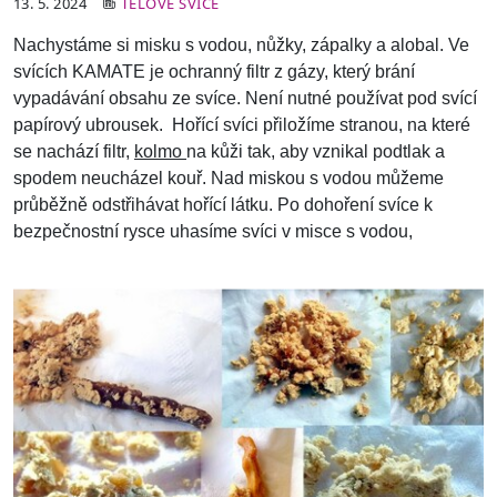
13. 5. 2024
TĚLOVÉ SVÍCE
Nachystáme si misku s vodou, nůžky, zápalky a alobal. Ve
svících KAMATE je ochranný filtr z gázy, který brání
vypadávání obsahu ze svíce. Není nutné používat pod svící
papírový ubrousek. Hořící svíci přiložíme stranou, na které
se nachází filtr,
kolmo
na kůži tak, aby vznikal podtlak a
spodem neucházel kouř. Nad miskou s vodou můžeme
průběžně odstřihávat hořící látku. Po dohoření svíce k
bezpečnostní rysce uhasíme svíci v misce s vodou,