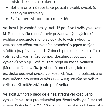
místech krok za krokem)
Během dne můžete také použít několik svíček (s
časovými intervaly).
Svíčka není vhodná pro malé děti.
Velikost L je vhodná pro ty, kteří již používají svíčky velikosti
M. S touto svíčkou dosáhnete požadovaných výsledků
rychleji a použijete méně svíček. Je to velmi vhodná
velikost pro léčbu zdravotních problémů v jejich raných
stádiích (např. v prvních 1–2 dnech po extrakci zubu). Tato
větší svíčka vám může pomoci dosáhnout počátečních
výsledků rychleji. Poté můžete přejít na menší velikost
(Medium). Tato svíčka je vhodná pro oblasti, kde není
praktické používat svíčku velikosti XL (např. na obličej), a je
také určena pro rostoucí děti (12–14 let), kterým se svíčka
velikosti XL může zdát stále příliš velká.
Velikost „L“ hoří o něco déle než střední velikost. Je to
vynikající velikost pro relaxační používání svíčky a úlevu od
stresu. Doba hoření (11–13 minut) je dostatečná k tomu, aby