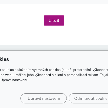
Uložit
 o nákupu
Odkazy
kies
dní podmínky
skolakamate.cz
e souhlas s uložením vybraných cookies (nutné, preferenční, výkonnos
 zpracování osobních údajů
skolakamate.online
ho webu, měření jeho výkonnosti a cílení a personalizaci reklam. To j
a a platba
Upravit nastavení.
Upravit nastavení
Odmítnout cookie