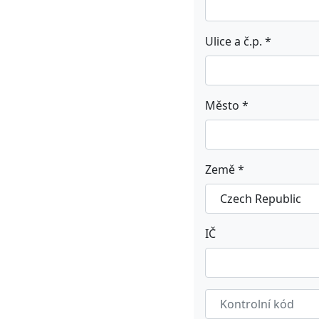
Ulice a č.p. *
Město *
Země *
IČ