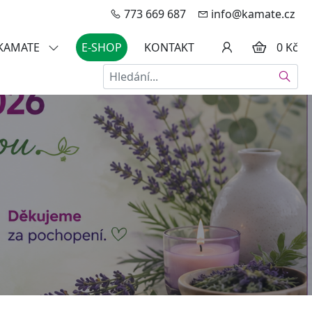
773 669 687
info@kamate.cz
 KAMATE
E-SHOP
KONTAKT
0 Kč
Hledat