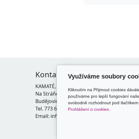
Kontakt
Vše
Využíváme soubory coo
KAMATÉ, s.r.o.
Obcho
Kliknutím na Přijmout cookies dávát
Na Stráňce 1798/23, České
Zásady
používáme pro lepší fungování naše
Budějovice 370 05
Doprav
svobodně rozhodnout pod tlačítkem 
Tel. 773 669 687
Prohlášení o cookies.
Email: info@kamate.cz