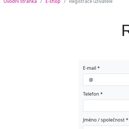
Úvodní stránka
E-shop
Registrace uživatele
R
E-mail *
Telefon *
Jméno / společnost *