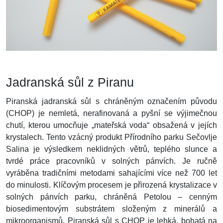
Jadranská sůl z Piranu
Piranská jadranská sůl s chráněným označením původu
(CHOP) je nemletá, nerafinovaná a pyšní se výjimečnou
chutí, kterou umocňuje „mateřská voda“ obsažená v jejích
krystalech. Tento vzácný produkt Přírodního parku Sečovlje
Salina je výsledkem neklidných větrů, teplého slunce a
tvrdé práce pracovníků v solných pánvích. Je ručně
vyráběna tradičními metodami sahajícími více než 700 let
do minulosti. Klíčovým procesem je přirozená krystalizace v
solných pánvích parku, chráněná Petolou – cenným
biosedimentovým substrátem složeným z minerálů a
mikroorganismů. Piranská sůl s CHOP je lehká, bohatá na