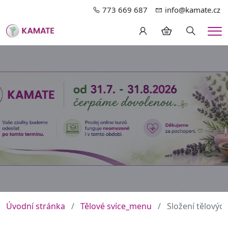
773 669 687
info@kamate.cz
Hledání
Me
Úvodní stránka
Tělové svíce_menu
Složení tělových