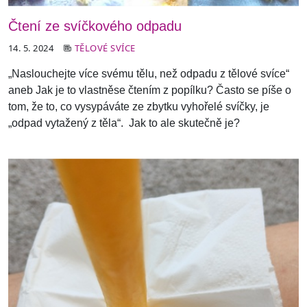
Čtení ze svíčkového odpadu
14. 5. 2024
TĚLOVÉ SVÍCE
„Naslouchejte více svému tělu, než odpadu z tělové svíce“
aneb Jak je to vlastně
se čtením z popílku?
Často se píše o
tom, že to, co vysypáváte ze zbytku vyhořelé svíčky, je
„odpad vytažený z těla“.
Jak to ale skutečně je?