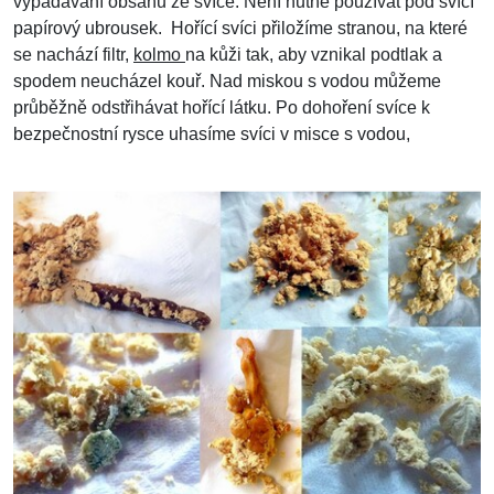
vypadávání obsahu ze svíce. Není nutné používat pod svící
papírový ubrousek. Hořící svíci přiložíme stranou, na které
se nachází filtr,
kolmo
na kůži tak, aby vznikal podtlak a
spodem neucházel kouř. Nad miskou s vodou můžeme
průběžně odstřihávat hořící látku. Po dohoření svíce k
bezpečnostní rysce uhasíme svíci v misce s vodou,