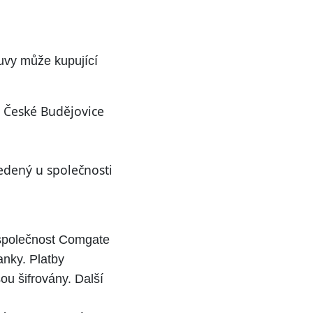
uvy může kupující
, České Budějovice
edený u společnosti
, společnost Comgate
anky. Platby
ou šifrovány. Další