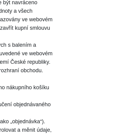
že být navráceno
dnoty a všech
zobrazovány ve webovém
zavřít kupní smlouvu
ch s balením a
í uvedené ve webovém
zemí České republiky.
rozhraní obchodu.
ého nákupního košíku
učení objednávaného
ako „objednávka“).
olovat a měnit údaje,