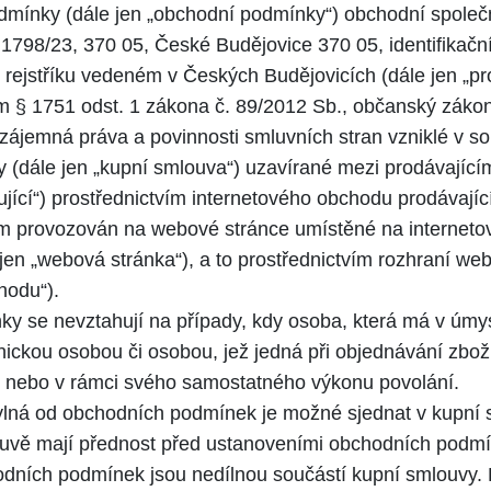
dmínky (dále jen „obchodní podmínky“) obchodní společn
1798/23, 370 05, České Budějovice 370 05, identifikační
ejstříku vedeném v Českých Budějovicích (dále jen „prod
 § 1751 odst. 1 zákona č. 89/2012 Sb., občanský zákoní
zájemná práva a povinnosti smluvních stran vzniklé v so
 (dále jen „kupní smlouva“) uzavírané mezi prodávajícím
ující“) prostřednictvím internetového obchodu prodávajíc
ím provozován na webové stránce umístěné na interneto
en „webová stránka“), a to prostřednictvím rozhraní web
hodu“).
 se nevztahují na případy, kdy osoba, která má v úmys
vnickou osobou či osobou, jež jedná při objednávání zbož
i nebo v rámci svého samostatného výkonu povolání.
lná od obchodních podmínek je možné sjednat v kupní 
ouvě mají přednost před ustanoveními obchodních podmí
dních podmínek jsou nedílnou součástí kupní smlouvy.