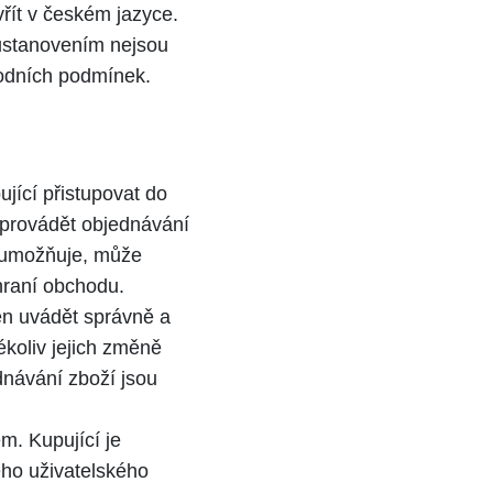
řít v českém jazyce.
ustanovením nejsou
hodních podmínek.
jící přistupovat do
 provádět objednávání
u umožňuje, může
hraní obchodu.
nen uvádět správně a
ékoliv jejich změně
dnávání zboží jsou
m. Kupující je
eho uživatelského