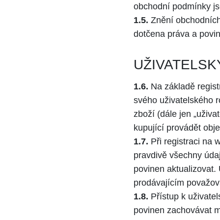
obchodní podmínky js
1.5.
Znění obchodních 
dotčena práva a povin
UŽIVATELSK
1.6.
Na základě regist
svého uživatelského r
zboží (dále jen „uživ
kupující provádět obj
1.7.
Při registraci na 
pravdivě všechny údaj
povinen aktualizovat.
prodávajícím považov
1.8.
Přístup k uživate
povinen zachovávat ml