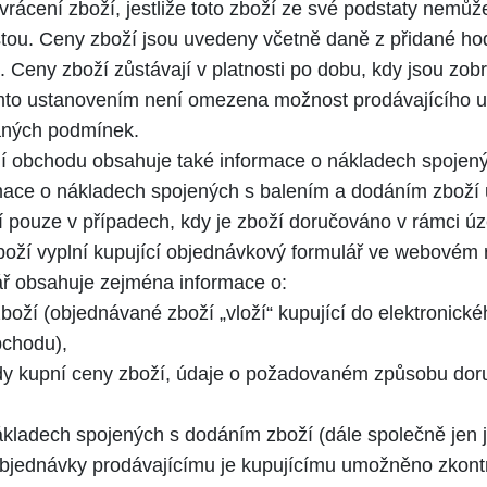
vrácení zboží, jestliže toto zboží ze své podstaty nemů
stou. Ceny zboží jsou uvedeny včetně daně z přidané ho
ů. Ceny zboží zůstávají v platnosti po dobu, kdy jsou 
mto ustanovením není omezena možnost prodávajícího u
naných podmínek.
 obchodu obsahuje také informace o nákladech spojený
mace o nákladech spojených s balením a dodáním zbož
í pouze v případech, kdy je zboží doručováno v rámci ú
oží vyplní kupující objednávkový formulář ve webovém 
ř obsahuje zejména informace o:
oží (objednávané zboží „vloží“ kupující do elektronick
bchodu),
y kupní ceny zboží, údaje o požadovaném způsobu dor
kladech spojených s dodáním zboží (dále společně jen j
jednávky prodávajícímu je kupujícímu umožněno zkontr