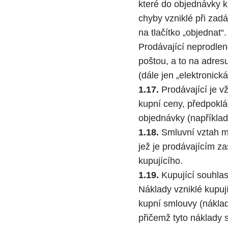
které do objednávky ku
chyby vzniklé při zad
na tlačítko „objednat
Prodávající neprodlen
poštou, a to na adres
(dále jen „elektronick
1.17.
Prodávající je v
kupní ceny, předpokl
objednávky (například
1.18.
Smluvní vztah me
jež je prodávajícím z
kupujícího.
1.19.
Kupující souhlas
Náklady vzniklé kupuj
kupní smlouvy (náklady
přičemž tyto náklady s