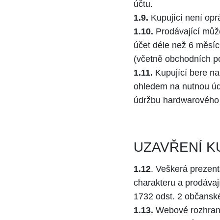
účtu.
1.9.
Kupující není opr
1.10.
Prodávající může 
účet déle než 6 měsíc
(včetně obchodních p
1.11.
Kupující bere na
ohledem na nutnou úd
údržbu hardwarového 
UZAVŘENÍ K
1.12
. Veškerá prezen
charakteru a prodávaj
1732 odst. 2 občansk
1.13.
Webové rozhraní 