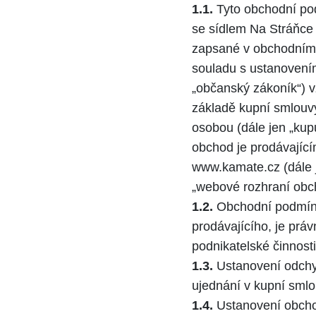
1.1.
Tyto obchodní po
se sídlem Na Stráňce 
zapsané v obchodním r
souladu s ustanovením
„občanský zákoník“) v
základě kupní smlouvy
osobou (dále jen „kup
obchod je prodávajíc
www.kamate.cz (dále j
„webové rozhraní obc
1.2.
Obchodní podmínky
prodávajícího, je prá
podnikatelské činnost
1.3.
Ustanovení odchy
ujednání v kupní sml
1.4.
Ustanovení obcho