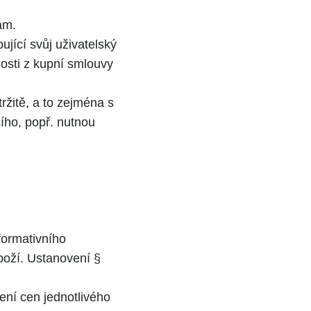
ám.
ující svůj uživatelský
nosti z kupní smlouvy
ržitě, a to zejména s
ího, popř. nutnou
formativního
boží. Ustanovení §
ní cen jednotlivého