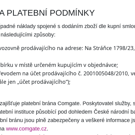
 A PLATEBNÍ PODMÍNKY
ípadné náklady spojené s dodáním zboží dle kupní smlo
 následujícími způsoby:
ovozovně prodávajícího na adrese: Na Stráňce 1798/23
obírku v místě určeném kupujícím v objednávce;
evodem na účet prodávajícího č. 2001005048/2010, v
ále jen „účet prodávajícího“);
 zajišťuje platební brána Comgate. Poskytovatel služby
latební instituce působící pod dohledem České národní b
tební bránu jsou plně zabezpečeny a veškeré informace js
 na
www.comgate.cz
.