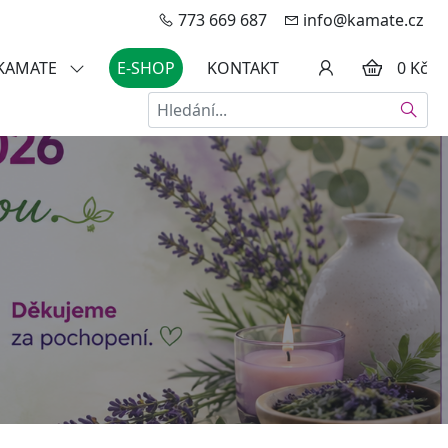
773 669 687
info@kamate.cz
 KAMATE
E-SHOP
KONTAKT
0 Kč
Hledat