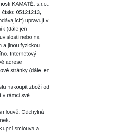
osti KAMATÉ, s.r.o.,
 číslo: 05121213,
ávající“) upravují v
k (dále jen
uvislosti nebo na
 a jinou fyzickou
ího. Internetový
vé adrese
ové stránky (dále jen
lu nakoupit zboží od
í v rámci své
smlouvě. Odchylná
nek.
 Kupní smlouva a