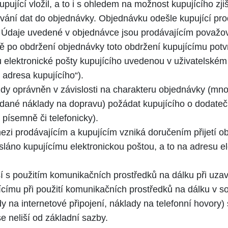
pující vložil, a to i s ohledem na možnost kupujícího zji
ávání dat do objednávky. Objednávku odešle kupující pro
“. Údaje uvedené v objednávce jsou prodávajícím považo
ě po obdržení objednávky toto obdržení kupujícímu potvr
u elektronické pošty kupujícího uvedenou v uživatelském
á adresa kupujícího“).
ždy oprávněn v závislosti na charakteru objednávky (mno
ádané náklady na dopravu) požádat kupujícího o dodateč
 písemně či telefonicky).
zi prodávajícím a kupujícím vzniká doručením přijetí ob
asláno kupujícímu elektronickou poštou, a to na adresu e
í s použitím komunikačních prostředků na dálku při uzav
ícímu při použití komunikačních prostředků na dálku v so
 na internetové připojení, náklady na telefonní hovory) 
e neliší od základní sazby.