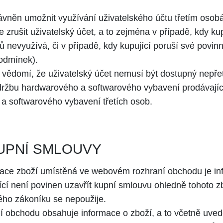
ávněn umožnit využívání uživatelského účtu třetím osob
zrušit uživatelský účet, a to zejména v případě, kdy kup
ů nevyužívá, či v případě, kdy kupující poruší své povin
odmínek).
 vědomí, že uživatelský účet nemusí být dostupný nepřet
ržbu hardwarového a softwarového vybavení prodávajíc
a softwarového vybavení třetích osob.
UPNÍ SMLOUVY
tace zboží umístěná ve webovém rozhraní obchodu je in
ící není povinen uzavřít kupní smlouvu ohledně tohoto z
ého zákoníku se nepoužije.
obchodu obsahuje informace o zboží, a to včetně uvede