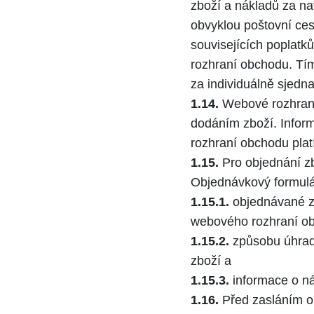
zboží a nákladů za na
obvyklou poštovní ce
souvisejících poplatk
rozhraní obchodu. Tí
za individuálně sjed
1.14.
Webové rozhraní
dodáním zboží. Infor
rozhraní obchodu plat
1.15.
Pro objednání zb
Objednávkový formulá
1.15.1.
objednávané zb
webového rozhraní o
1.15.2.
způsobu úhrad
zboží a
1.15.3.
informace o ná
1.16.
Před zasláním ob