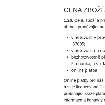
CENA ZBOŽÍ
1.20.
Cenu zboží a př
uhradit prodávajícímu
v hotovosti v pr
37005;
v hotovosti na d
bezhotovostně př
Fio banka, a.s. (d
online platba
Online platby pro nás
a.s. je licencovaná P
probíhající skrze pla
informace a kontakty