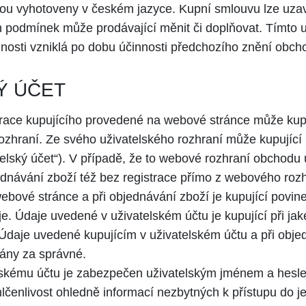
ou vyhotoveny v českém jazyce. Kupní smlouvu lze uzav
podmínek může prodávající měnit či doplňovat. Tímto 
nosti vzniklá po dobu účinnosti předchozího znění obc
Ý ÚČET
race kupujícího provedené na webové stránce může kupu
ozhraní. Ze svého uživatelského rozhraní může kupující
atelský účet“). V případě, že to webové rozhraní obchod
ednávání zboží též bez registrace přímo z webového roz
webové stránce a při objednávání zboží je kupující povi
e. Údaje uvedené v uživatelském účtu je kupující při jak
 Údaje uvedené kupujícím v uživatelském účtu a při obje
ány za správné.
lskému účtu je zabezpečen uživatelským jménem a hesle
čenlivost ohledně informací nezbytných k přístupu do j