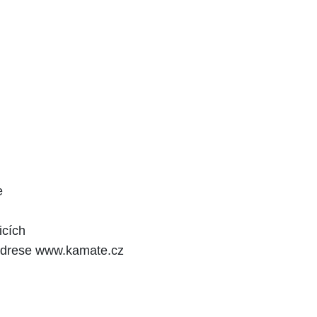
e
icích
 adrese www.kamate.cz