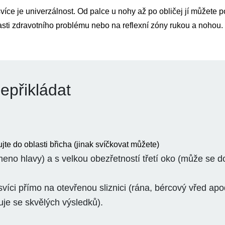
více je univerzálnost.
Od palce u nohy až po obličej jí můžete po
sti zdravotního problému nebo na reflexní zóny rukou a nohou.
epřikládat
jte do oblasti břicha (jinak svíčkovat můžete)
eno hlavy) a s velkou obezřetností třetí oko (může se do
svíci přímo na otevřenou sliznici (rána, bércový vřed apod
je se skvělých výsledků).