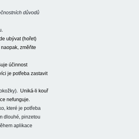
ečnostních důvodů
u.
de ubývat (hořet)
e naopak, změňte
šuje účinnost
ci je potřeba zastavit
pokožky).
Uniká-li kouř
íce nefunguje.
o, které je potřeba
cm dlouhé, pinzetou
během aplikace