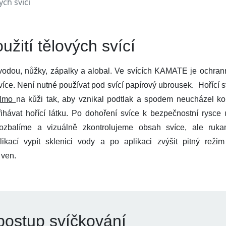
ých svící
žití tělových svící
odou, nůžky, zápalky a alobal. Ve svících KAMATE je ochranný f
ce. Není nutné používat pod svící papírový ubrousek. Hořící sv
olmo
na kůži tak, aby vznikal podtlak a spodem neucházel k
hávat hořící látku. Po dohoření svíce k bezpečnostní rysce 
rozbalíme a vizuálně zkontrolujeme obsah svíce, ale ru
kací vypít sklenici vody a po aplikaci zvýšit pitný reži
 ven.
ostup svíčkování