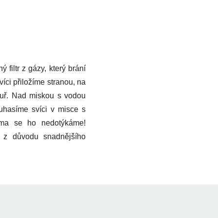
iltr z gázy, který brání
íci přiložíme stranou, na
ouř. Nad miskou s vodou
uhasíme svíci v misce s
kama se ho nedotýkáme!
m z důvodu snadnějšího