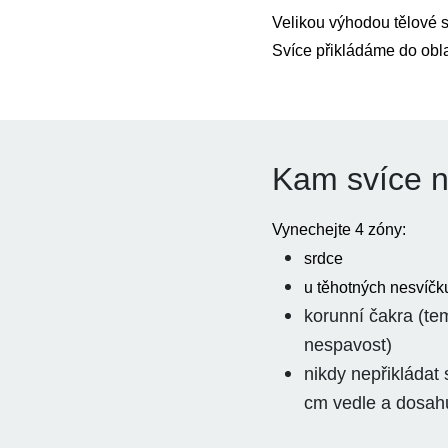
Velikou výhodou tělové s
Svíce přikládáme do obla
Kam svíce n
V
ynechejte 4 zóny:
srdce
u
těhotných nesvíčku
korunní čakra (tem
nespavost)
nikdy nepřikládat 
cm vedle a dosahu