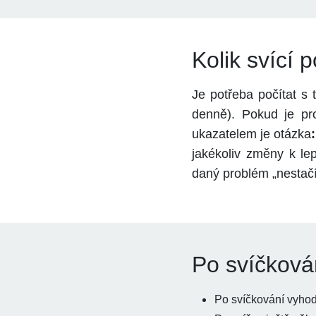
Kolik svící 
Je potřeba počítat s t
denně). Pokud je pro
ukazatelem je otázka
jakékoliv změny k le
daný problém „nestačí
Po svíčková
Po svíčkování vyhod