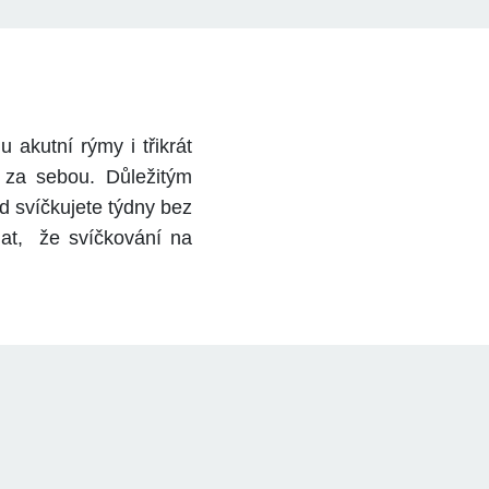
u akutní rýmy i třikrát
í za sebou. Důležitým
 svíčkujete týdny bez
at,
že svíčkování na