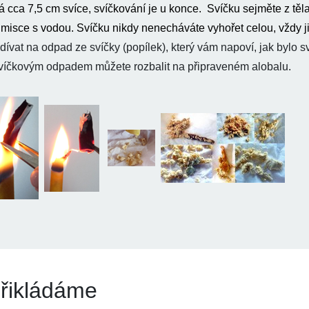
 cca 7,5 cm svíce, svíčkování je u konce.
Svíčku sejměte z těla
misce s vodou. Svíčku nikdy nenecháváte vyhořet celou, vždy ji 
ívat na odpad ze svíčky (popílek), který vám napoví, jak bylo 
svíčkovým odpadem můžete rozbalit na připraveném alobalu.
řikládáme