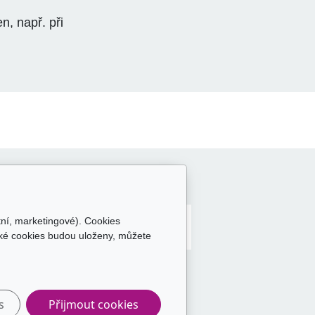
n, např. při
Sledujte nás
tní, marketingové). Cookies
aké cookies budou uloženy, můžete
s
Přijmout cookies