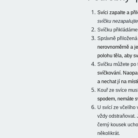
Svíci zapalte a při
svíčku nezapalujte
Svíčku přikládáme n
Správně přiložená
nerovnoměrně a je 
polohu těla, aby s
Svíčku můžete po 
svíčkování. Naopak
a nechat jí na míst
Kouř ze svíce mus
spodem, nemáte sví
U svící ze včelího
vždy odstraňovat. 
černý kousek ucho
několikrát.