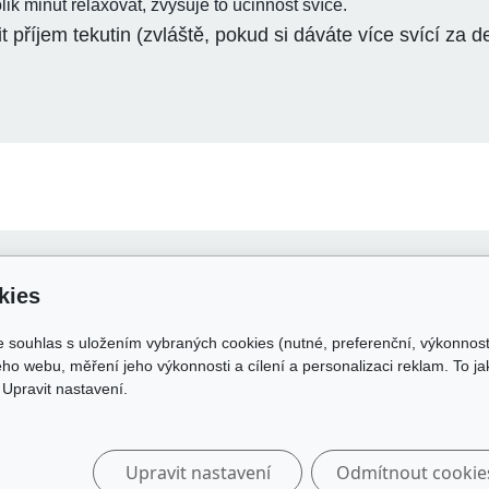
lik minut relaxovat, zvyšuje to účinnost svíce.
t příjem tekutin (zvláště, pokud si dáváte více svící za de
 o nákupu
Odkazy
kies
dní podmínky
skolakamate.cz
e souhlas s uložením vybraných cookies (nutné, preferenční, výkonnos
 zpracování osobních údajů
skolakamate.online
ho webu, měření jeho výkonnosti a cílení a personalizaci reklam. To j
a a platba
Upravit nastavení.
Upravit nastavení
Odmítnout cookie