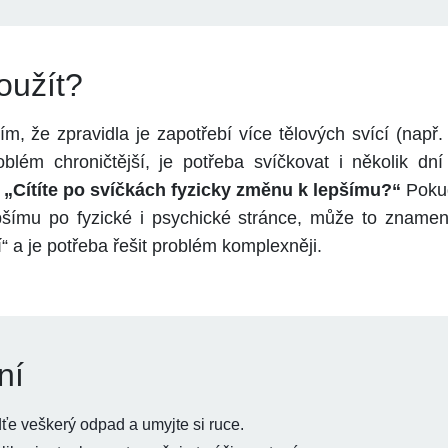
použít?
ím, že zpravidla je zapotřebí více tělových svící (např. 
blém chroničtější, je potřeba svíčkovat i několik dn
: „Cítíte po svíčkách fyzicky změnu k lepšímu?“
Pokud
pšímu po fyzické i psychické stránce, může to znamen
“ a je potřeba řešit problém komplexněji.
ní
ťe veškerý odpad a umyjte si ruce.