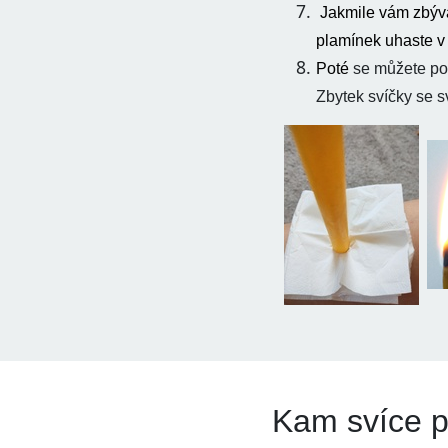
Jakmile vám zbývá
plamínek uhaste v 
Poté
se můžete pod
Zbytek svíčky se 
Kam svíce p