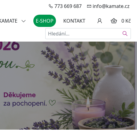
773 669 687
info@kamate.cz
 KAMATE
E-SHOP
KONTAKT
0 Kč
Hledat