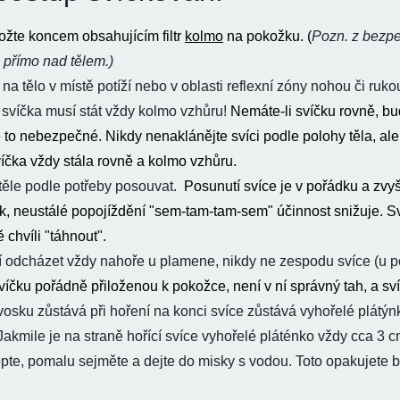
ložte koncem obsahujícím filtr
kolmo
na pokožku. (
Pozn. z bezp
 přímo nad tělem.)
a tělo v místě potíží nebo v oblasti reflexní zóny nohou či ruko
 svíčka musí stát vždy kolmo vzhůru!
Nemáte-li svíčku rovně, bu
to nebezpečné. Nikdy nenaklánějte svíci podle polohy těla, al
víčka vždy stála rovně a kolmo vzhůru.
těle podle potřeby posouvat.
Posunutí svíce je v pořádku a zvy
, neustálé popojíždění "sem-tam-tam-sem" účinnost snižuje. Sví
ě chvíli "táhnout".
í odcházet vždy nahoře u plamene, nikdy ne zespodu svíce (u 
čku pořádně přiloženou k pokožce, není v ní správný tah, a sv
 vosku zůstává při hoření na konci svíce zůstává vyhořelé plátýnk
Jakmile je na straně hořící svíce vyhořelé pláténko vždy cca 3 
pte, pomalu sejměte a dejte do misky s vodou. Toto opakujete 