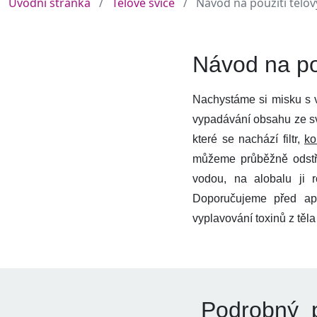
Úvodní stránka
Tělové svíce
Návod na použití tělov
Návod na pou
Nachystáme si misku s v
vypadávání obsahu ze sví
které se nachází filtr,
k
můžeme průběžně odstři
vodou, na alobalu ji 
Doporučujeme před apli
vyplavování toxinů z těla
Podrobný p