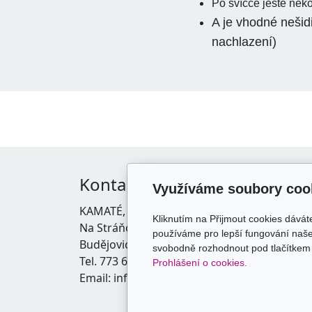
Po svíčce ještě něko
A je vhodné nešidi
nachlazení)
Kontakt
Vše
Využíváme soubory coo
KAMATÉ, s.r.o.
Obcho
Kliknutím na Přijmout cookies dávát
Na Stráňce 1798/23, České
Zásady
používáme pro lepší fungování naše
Budějovice 370 05
Doprav
svobodně rozhodnout pod tlačítkem 
Tel. 773 669 687
Prohlášení o cookies.
Email: info@kamate.cz