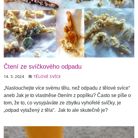
Čtení ze svíčkového odpadu
14. 5. 2024
TĚLOVÉ SVÍCE
„Naslouchejte více svému tělu, než odpadu z tělové svíce“
aneb Jak je to vlastně
se čtením z popílku?
Často se píše o
tom, že to, co vysypáváte ze zbytku vyhořelé svíčky, je
„odpad vytažený z těla“.
Jak to ale skutečně je?