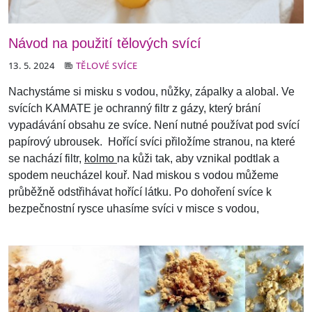
Návod na použití tělových svící
13. 5. 2024
TĚLOVÉ SVÍCE
Nachystáme si misku s vodou, nůžky, zápalky a alobal. Ve
svících KAMATE je ochranný filtr z gázy, který brání
vypadávání obsahu ze svíce. Není nutné používat pod svící
papírový ubrousek. Hořící svíci přiložíme stranou, na které
se nachází filtr,
kolmo
na kůži tak, aby vznikal podtlak a
spodem neucházel kouř. Nad miskou s vodou můžeme
průběžně odstřihávat hořící látku. Po dohoření svíce k
bezpečnostní rysce uhasíme svíci v misce s vodou,