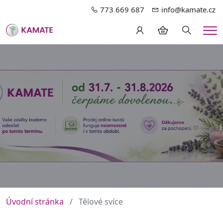
773 669 687
info@kamate.cz
Hledání
Me
Úvodní stránka
Tělové svíce