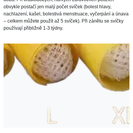
obvykle postačí jen malý počet svíček (bolest hlavy,
nachlazení, kašel, bolestivá menstruace, vyčerpání a únava
– celkem můžete použít až 5 svíček). Při zánětu se svíčky
používají přibližně 1-3 týdny.