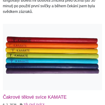
fungovaly! Bolest mi doslova zmizela před očima (do 30
minut) po použití první svíčky a během čekání jsem byla
svědkem zázraků.
Čakrové tělové svíce KAMATE
6. 2. 2026
TĚLOVÉ SVÍCE