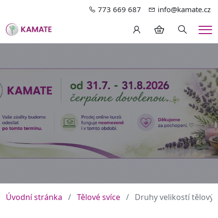
773 669 687
info@kamate.cz
Hledání
Me
Úvodní stránka
Tělové svíce
Druhy velikostí tělový