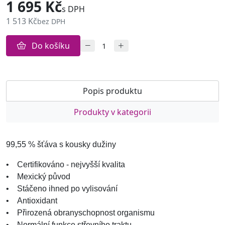
1 695 Kč
s DPH
1 513 Kč
bez DPH
Do košíku
Popis produktu
Produkty v kategorii
99,55 % šťáva s kousky dužiny
• Certifikováno - nejvyšší kvalita
• Mexický původ
• Stáčeno ihned po vylisování
• Antioxidant
• Přirozená obranyschopnost organismu
• Normální funkce střevního traktu