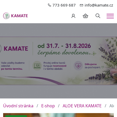
773 669 687
info@kamate.cz
Hledání
Me
Úvodní stránka
E-shop
ALOE VERA KAMATE
Alo