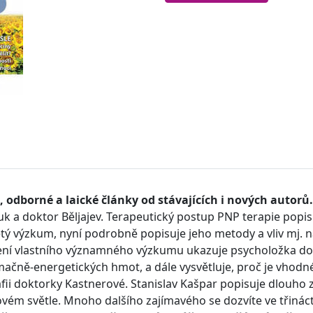
 odborné a laické články od stávajících i nových autorů
juk a doktor Běljajev. Terapeutický postup PNP terapie pop
ý výzkum, nyní podrobně popisuje jeho metody a vliv mj.
alení vlastního významného výzkumu ukazuje psycholožka d
ně-energetických hmot, a dále vysvětluje, proč je vhodné,
ii doktorky Kastnerové. Stanislav Kašpar popisuje dlouho 
vém světle. Mnoho dalšího zajímavého se dozvíte ve třináct