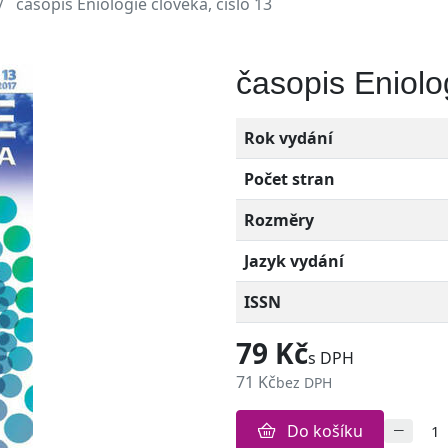
časopis Eniologie člověka, číslo 13
časopis Eniolo
Rok vydání
Počet stran
Rozměry
Jazyk vydání
ISSN
79 Kč
s DPH
71 Kč
bez DPH
Do košíku