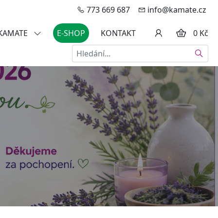
773 669 687
info@kamate.cz
 KAMATE
E-SHOP
KONTAKT
0 Kč
Hledat