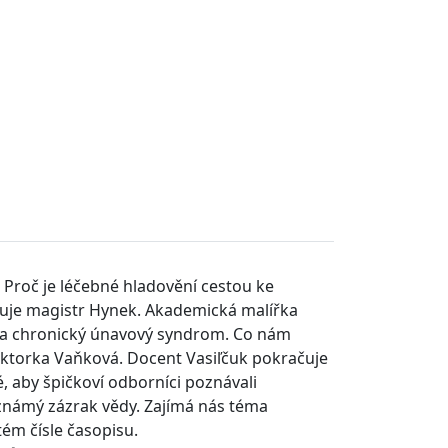
.
Proč je léčebné hladovění cestou ke
isuje magistr Hynek. Akademická malířka
 na chronický únavový syndrom. Co nám
oktorka Vaňková. Docent Vasiľčuk pokračuje
 aby špičkoví odborníci poznávali
známý zázrak vědy. Zajímá nás téma
ém čísle časopisu.