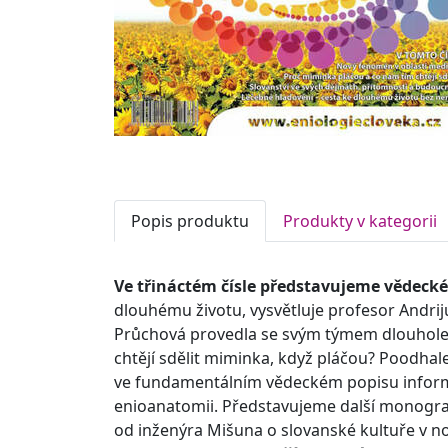
Popis produktu
Produkty v kategorii
Ve třináctém čísle představujeme vědecké,
dlouhému životu, vysvětluje profesor Andri
Průchová provedla se svým týmem dlouholet
chtějí sdělit miminka, když pláčou? Poodh
ve fundamentálním vědeckém popisu informač
enioanatomii. Představujeme další monograf
od inženýra Mišuna o slovanské kultuře v no