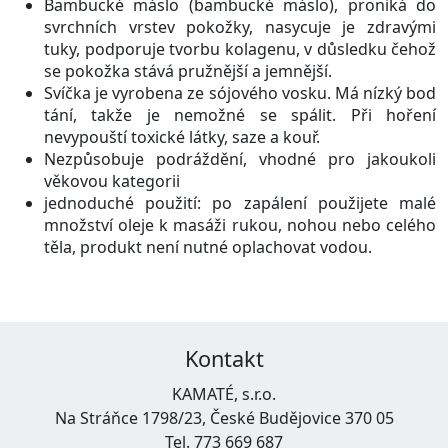
Bambucké máslo (bambucké máslo), proniká do
svrchních vrstev pokožky, nasycuje je zdravými
tuky, podporuje tvorbu kolagenu, v důsledku čehož
se pokožka stává pružnější a jemnější.
Svíčka je vyrobena ze sójového vosku. Má nízký bod
tání, takže je nemožné se spálit. Při hoření
nevypouští toxické látky, saze a kouř.
Nezpůsobuje podráždění, vhodné pro jakoukoli
věkovou kategorii
jednoduché použití: po zapálení použijete malé
množství oleje k masáži rukou, nohou nebo celého
těla, produkt není nutné oplachovat vodou.
Kontakt
KAMATÉ, s.r.o.
Na Stráňce 1798/23, České Budějovice 370 05
Tel. 773 669 687