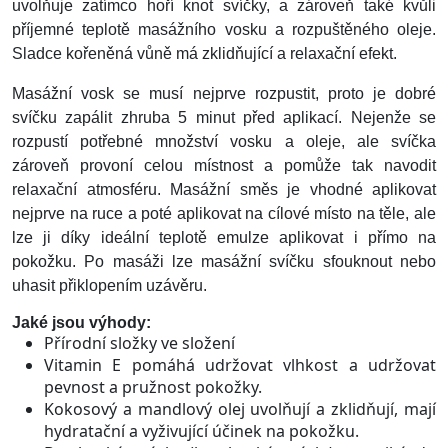
uvolňuje zatímco hoří knot svíčky, a zároveň také kvůli
příjemné teplotě masážního vosku a rozpuštěného oleje.
Sladce kořeněná vůně má zklidňující a relaxační efekt.
Masážní vosk se musí nejprve rozpustit, proto je dobré
svíčku zapálit zhruba 5 minut před aplikací. Nejenže se
rozpustí potřebné množství vosku a oleje, ale svíčka
zároveň provoní celou místnost a pomůže tak navodit
relaxační atmosféru. Masážní směs je vhodné aplikovat
nejprve na ruce a poté aplikovat na cílové místo na těle, ale
lze ji díky ideální teplotě emulze aplikovat i přímo na
pokožku. Po masáži lze masážní svíčku sfouknout nebo
uhasit přiklopením uzávěru.
Jaké jsou výhody:
Přírodní složky ve složení
Vitamin E pomáhá udržovat vlhkost a udržovat
pevnost a pružnost pokožky.
Kokosový a mandlový olej uvolňují a zklidňují, mají
hydratační a vyživující účinek na pokožku.