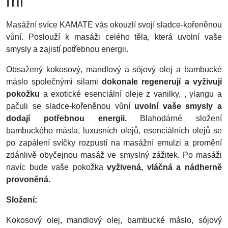
ml
Masážní svíce KAMATE vás okouzlí svojí sladce-kořeněnou
vůní. Poslouží k masáži celého těla, která uvolní vaše
smysly a zajistí potřebnou energii.
Obsažený kokosový, mandlový a sójový olej a bambucké
máslo společnými silami
dokonale regenerují a vyživují
pokožku
a exotické esenciální oleje z vanilky, , ylangu a
pačuli se sladce-kořeněnou vůní
uvolní vaše smysly a
dodají potřebnou energii.
Blahodárné složení
bambuckého másla, luxusních olejů, esenciálních olejů se
po zapálení svíčky rozpustí na masážní emulzi a promění
zdánlivě obyčejnou masáž ve smyslný zážitek. Po masáži
navíc bude vaše pokožka
vyživená, vláčná a nádherně
provoněná.
Složení:
Kokosový olej, mandlový olej, bambucké máslo, sójový