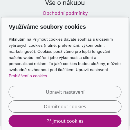
Vše o nákupu
Obchodní podmínky
Zásady zpracování osobních údajů
Využíváme soubory cookies
Doprava a platba
Kliknutím na Přijmout cookies dáváte souhlas s uložením
vybraných cookies (nutné, preferenční, výkonnostní,
Odkazy
marketingové). Cookies používáme pro lepší fungování
našeho webu, měření jeho výkonnosti a cílení a
skolakamate.cz
personalizaci reklam. To jaké cookies budou uloženy, můžete
skolakamate.online
svobodně rozhodnout pod tlačítkem Upravit nastavení.
Prohlášení o cookies.
Sledujte nás
Upravit nastavení
Odmítnout cookies
Přijmout cookies