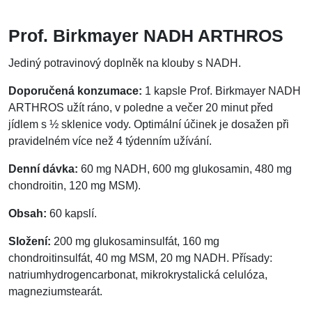
Prof. Birkmayer NADH ARTHROS
Jediný potravinový doplněk na klouby s NADH.
Doporučená konzumace:
1 kapsle Prof. Birkmayer NADH
ARTHROS užít ráno, v poledne a večer 20 minut před
jídlem s ½ sklenice vody. Optimální účinek je dosažen při
pravidelném více než 4 týdenním užívání.
Denní dávka:
60 mg NADH, 600 mg glukosamin, 480 mg
chondroitin, 120 mg MSM).
Obsah:
60 kapslí.
Složení:
200 mg glukosaminsulfát, 160 mg
chondroitinsulfát, 40 mg MSM, 20 mg NADH. Přísady:
natriumhydrogencarbonat, mikrokrystalická celulóza,
magneziumstearát.