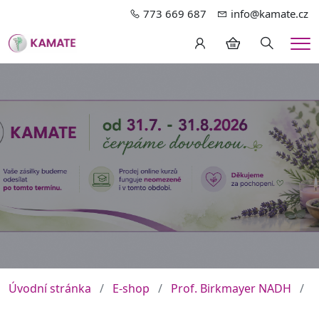
773 669 687
info@kamate.cz
Hledání
Me
Úvodní stránka
E-shop
Prof. Birkmayer NADH
N