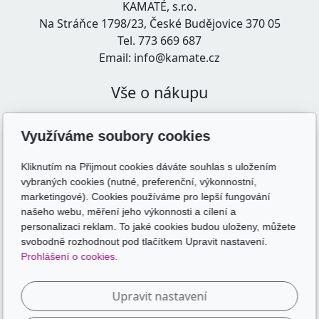
KAMATÉ, s.r.o.
Na Stráňce 1798/23, České Budějovice 370 05
Tel. 773 669 687
Email: info@kamate.cz
Vše o nákupu
Obchodní podmínky
Zásady zpracování osobních údajů
Využíváme soubory cookies
Doprava a platba
Kliknutím na Přijmout cookies dáváte souhlas s uložením
vybraných cookies (nutné, preferenční, výkonnostní,
marketingové). Cookies používáme pro lepší fungování
Odkazy
našeho webu, měření jeho výkonnosti a cílení a
personalizaci reklam. To jaké cookies budou uloženy, můžete
skolakamate.cz
svobodně rozhodnout pod tlačítkem Upravit nastavení.
skolakamate.online
Prohlášení o cookies.
Sledujte nás
Upravit nastavení