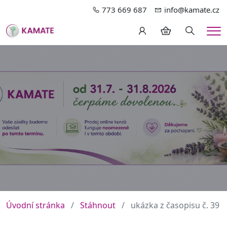
773 669 687
info@kamate.cz
Hledání
Me
Úvodní stránka
Stáhnout
ukázka z časopisu č. 39