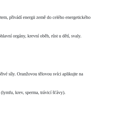
tem, přivádí energii země do celého energetického
hlavní orgány, krevní oběh, růst u dětí, svaly.
řivé síly. Oranžovou tělovou svíci aplikujte na
lymfu, krev, sperma, trávicí šťávy).