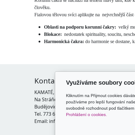
Korunní čakra se nachází na temeni hlavy tam, kde k
člověku.
Fialovou tělovou svíci aplikujte na nejvrchnější část 
Oblasti na podporu korunní čakry:
velký mo
Blokace:
nedostatek spirituality, soucitu, nesc
Harmonická čakra:
do harmonie se dostane, k
Kontakt
Vše
Využíváme soubory coo
KAMATÉ, s.r.o.
Obcho
Kliknutím na Přijmout cookies dávát
Na Stráňce 1798/23, České
Zásady
používáme pro lepší fungování naše
Budějovice 370 05
Doprav
svobodně rozhodnout pod tlačítkem 
Tel. 773 669 687
Prohlášení o cookies.
Email: info@kamate.cz