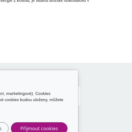
energie z kosmu, je sídlem Božské dokonalosti v
Sledujte nás
tní, marketingové). Cookies
aké cookies budou uloženy, můžete
s
Přijmout cookies