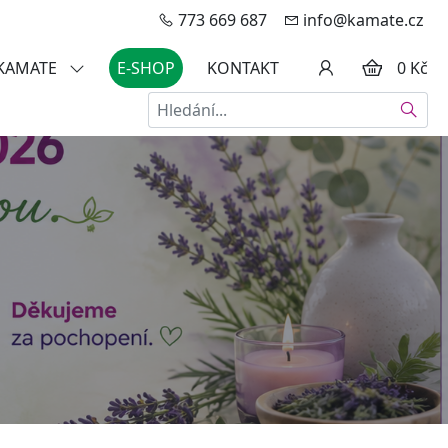
773 669 687
info@kamate.cz
 KAMATE
E-SHOP
KONTAKT
0 Kč
Hledat