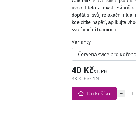
Čakrové tělové svíce jsou id
uvolnit tělo a mysl. Sáhněte 
dopřát si svůj relaxační rituá
kde cítíte napětí, aplikujte vh
svojí vnitřní harmonii.
Varianty
40 Kč
s DPH
33 Kč
bez DPH
Do košíku