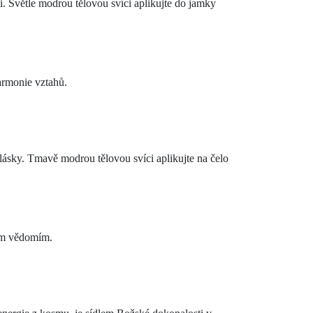
i. Světle modrou tělovou svíci aplikujte do jamky
armonie vztahů.
.
 lásky. Tmavě modrou tělovou svíci aplikujte na čelo
ším vědomím.