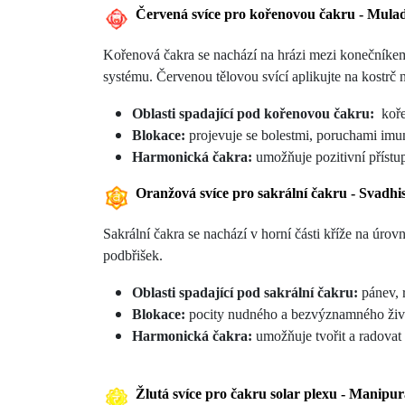
Červená svíce pro kořenovou čakru - Mula
Kořenová čakra se nachází na hrázi mezi konečníkem 
systému. Červenou tělovou svící aplikujte na kostrč 
Oblasti spadající pod kořenovou čakru:
kořen
Blokace:
projevuje se bolestmi, poruchami imuni
Harmonická čakra:
umožňuje pozitivní přístup
Oranžová svíce pro sakrální čakru - Svadhi
Sakrální čakra se nachází v horní části kříže na úrov
podbřišek.
Oblasti spadající pod sakrální čakru:
pánev, r
Blokace:
pocity nudného a bezvýznamného živo
Harmonická čakra:
umožňuje tvořit a radovat 
Žlutá svíce pro čakru solar plexu - Manipu