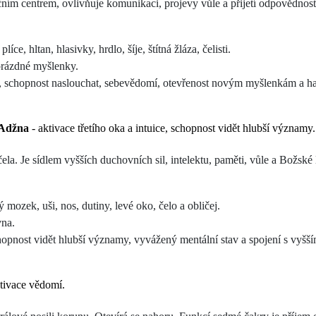
čním centrem, ovlivňuje komunikaci, projevy vůle a přijetí odpovědnost
íce, hltan, hlasivky, hrdlo, šíje, štítná žláza, čelisti.
prázdné myšlenky.
, schopnost naslouchat, sebevědomí, otevřenost novým myšlenkám a h
- Adžna
- aktivace třetího oka a intuice, schopnost vidět hlubší významy
ela. Je sídlem vyšších duchovních sil, intelektu, paměti, vůle a Božské
mozek, uši, nos, dutiny, levé oko, čelo a obličej.
vna.
chopnost vidět hlubší významy, vyvážený mentální stav a spojení s vyš
tivace vědomí.