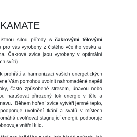
e KAMATE
istnou silou přírody
s čakrovými tělovými
ou pro vás vyrobeny z čistého včelího vosku a
na. Čakrové svíce jsou vyrobeny v optimální
ých svící).
k prohřátí a harmonizaci vašich energetických
rozene Vám pomohou uvolnit nahromaděné napětí
bloky, často způsobené stresem, únavou nebo
u narušovat přirozený tok energie v těle a
únavu.
Během hoření svíce vytváří jemné teplo,
podporuje uvolnění tkání a svalů v místech
pomáhá uvolňovat stagnující energii, podporuje
obnovuje vnitřní klid.