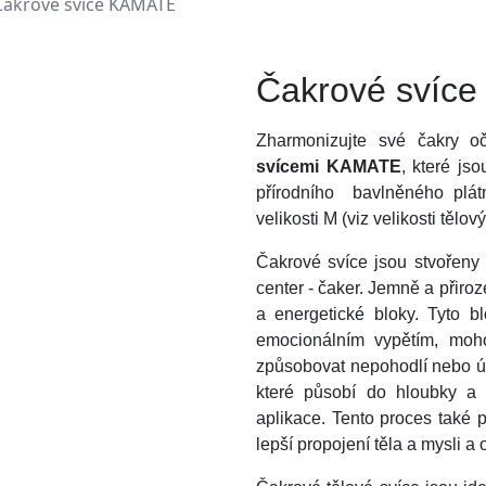
Čakrové svíce KAMATE
Čakrové svíc
Zharmonizujte své čakry oč
svícemi KAMATE
, které js
přírodního bavlněného plát
velikosti M (viz velikosti tělov
Čakrové svíce jsou stvořeny 
center - čaker. Jemně a při
a energetické bloky. Tyto 
emocionálním vypětím, moho
způsobovat nepohodlí nebo 
které působí do hloubky a 
aplikace. Tento proces také 
lepší propojení těla a mysli a 