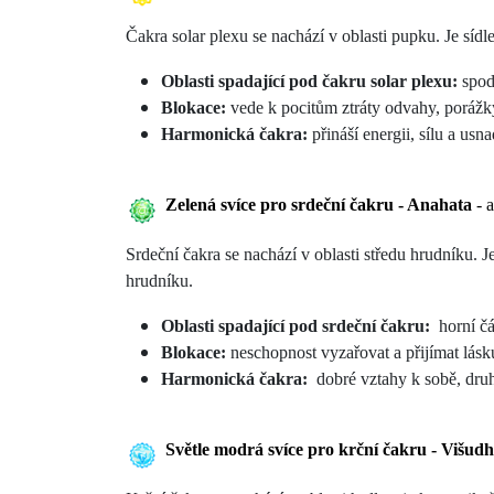
Čakra solar plexu se nachází v oblasti pupku. Je sídl
Oblasti spadající pod čakru solar plexu:
spodn
Blokace:
vede k pocitům ztráty odvahy, porážk
Harmonická čakra:
přináší energii, sílu a usn
Zelená svíce pro srdeční čakru - Anahata
- 
Srdeční čakra se nachází v oblasti středu hrudníku. 
hrudníku.
Oblasti spadající pod srdeční čakru:
horní čá
Blokace:
neschopnost vyzařovat a přijímat lásk
Harmonická čakra:
dobré vztahy k sobě, dru
Světle modrá svíce pro krční čakru - Višud