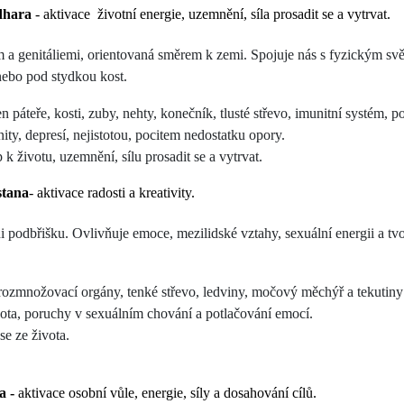
dhara
- aktivace životní energie, uzemnění, síla prosadit se a vytrvat.
a genitáliemi, orientovaná směrem k zemi. Spojuje nás s fyzickým svě
nebo pod stydkou kost.
 páteře, kosti, zuby, nehty, konečník, tlusté střevo, imunitní systém, po
ty, depresí, nejistotou, pocitem nedostatku opory.
 k životu, uzemnění, sílu prosadit se a vytrvat.
stana
- aktivace radosti a kreativity.
ni podbřišku. Ovlivňuje emoce, mezilidské vztahy, sexuální energii a tvo
ozmnožovací orgány, tenké střevo, ledviny, močový měchýř a tekutiny (
ta, poruchy v sexuálním chování a potlačování emocí.
se ze života.
ra
-
aktivace osobní vůle, energie, síly a dosahování cílů.