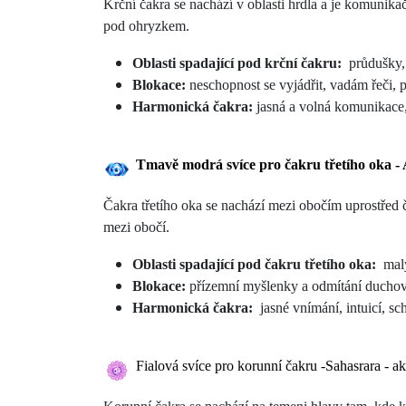
Krční čakra se nachází v oblasti hrdla a je komunika
pod ohryzkem.
Oblasti spadající pod krční čakru:
průdušky, pl
Blokace:
neschopnost se vyjádřit, vadám řeči, 
Harmonická čakra:
jasná a volná komunikace
Tmavě modrá svíce pro čakru třetího oka 
Čakra třetího oka se nachází mezi obočím uprostřed č
mezi obočí.
Oblasti spadající pod čakru třetího oka:
malý 
Blokace:
přízemní myšlenky a odmítání ducho
Harmonická čakra:
jasné vnímání, intuicí, s
Fialová svíce pro korunní čakru -Sahasrara -
ak