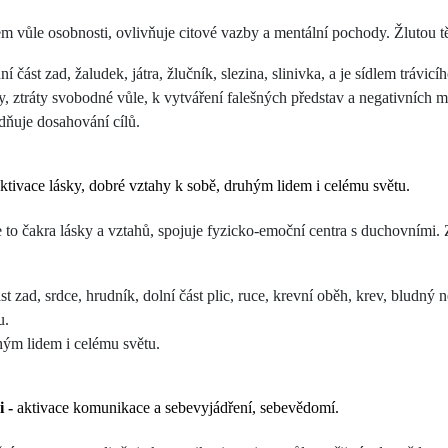
em vůle osobnosti, ovlivňuje citové vazby a mentální pochody. Žlutou těl
í část zad, žaludek, játra, žlučník, slezina, slinivka, a je sídlem trávicí
y, ztráty svobodné vůle, k vytváření falešných představ a negativních 
adňuje dosahování cílů.
aktivace lásky, dobré vztahy k sobě, druhým lidem i celému světu.
Je to čakra lásky a vztahů, spojuje fyzicko-emoční centra s duchovními.
st zad, srdce, hrudník, dolní část plic, ruce, krevní oběh, krev, bludný n
u.
hým lidem i celému světu.
hi
-
aktivace komunikace a sebevyjádření, sebevědomí.