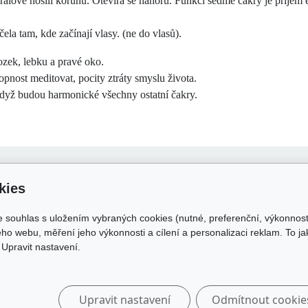
rálové nosili korunu. Otevírá se nahoru. Funkcí sedmé čakry je příjem 
čela tam, kde začínají vlasy. (ne do vlasů).
zek, lebku a pravé oko.
hopnost meditovat, pocity ztráty smyslu života.
dyž budou harmonické všechny ostatní čakry.
 o nákupu
Odkazy
kies
dní podmínky
skolakamate.cz
e souhlas s uložením vybraných cookies (nutné, preferenční, výkonnos
 zpracování osobních údajů
skolakamate.online
ho webu, měření jeho výkonnosti a cílení a personalizaci reklam. To j
a a platba
Upravit nastavení.
Upravit nastavení
Odmítnout cookie