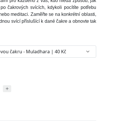
eální pro každého z vás, kdo hledá způsob, jak
po čakrových svících, kdykoli pocítíte potřebu
l nebo meditaci.
Zaměřte se na konkrétní oblasti,
odnou svící příslušící k dané čakre a obnovte tak