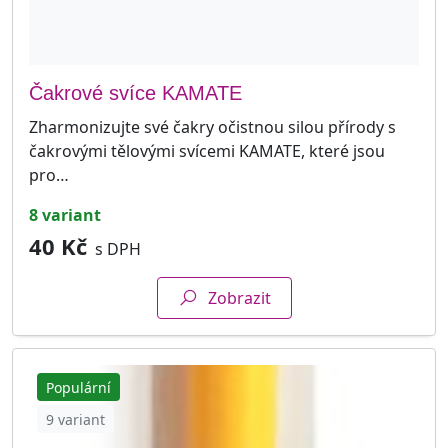
Čakrové svíce KAMATE
Zharmonizujte své čakry očistnou silou přírody s
čakrovými tělovými svícemi KAMATE, které jsou
pro…
8 variant
40 Kč
s DPH
Zobrazit
Populární
9 variant