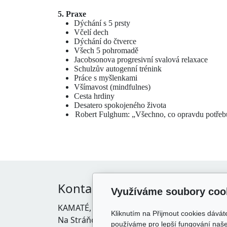
5. Praxe
Dýchání s 5 prsty
Včelí dech
Dýchání do čtverce
Všech 5 pohromadě
Jacobsonova progresivní svalová relaxace
Schulzův autogenní trénink
Práce s myšlenkami
Všímavost (mindfulnes)
Cesta hrdiny
Desatero spokojeného života
Robert Fulghum: „Všechno, co opravdu potřebuj
Kontakt
Vše
Využíváme soubory coo
KAMATÉ, s.r.o.
Obcho
Kliknutím na Přijmout cookies dávát
Na Stráňce 1798/23, České
Zásady
používáme pro lepší fungování naše