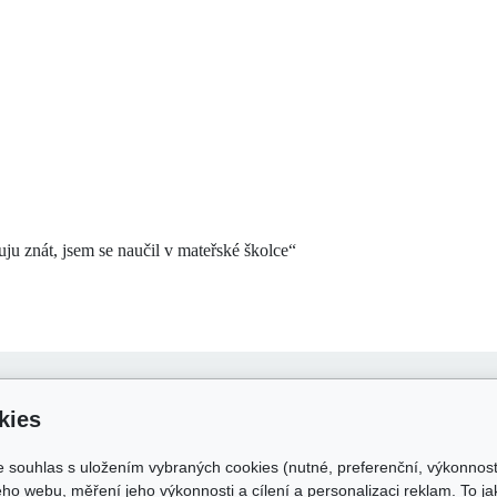
u znát, jsem se naučil v mateřské školce“
 o nákupu
Odkazy
kies
dní podmínky
skolakamate.cz
e souhlas s uložením vybraných cookies (nutné, preferenční, výkonnos
 zpracování osobních údajů
skolakamate.online
ho webu, měření jeho výkonnosti a cílení a personalizaci reklam. To j