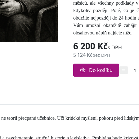
měsíců, ale všechny podklady v 
kdykoliv později.
Poté, co je č
obdržíte nejpozději do 24 hodin 
Vám umožní okamžitě zahájit 
obsahovou náplň najdete níže.
6 200 Kč
s DPH
5 124 Kč
bez DPH
Do košíku
, ne teorií přecpané učebnice. Učí kritické myšlení, pokoru před lidsk
a psychoterapie, stručná historie a legislativa. Probírána bude krizová 