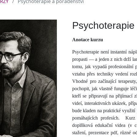
URZY
Psychoterapie a poradenství
Psychoterapie
Anotace kurzu
Psychoterapie není instantní nápla
propasti — a jeden z nich drží la
tomu, jak vypadá profesionální 
vztahu přes techniky vedení roz
Vhodné pro začínající terapeuty
pochopit, jak vlastně funguje léč
kteří se připravují na přijímací
videí, interaktivních ukázek, pří
bude kladen na praktické využití 
pomáhajících profesích.
Kurz 
doplňková edukační videa (v c
stažení, prezentace pdf, různé o