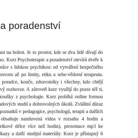
 a poradenství
st na bolest. Je to prostor, kde se dva lidé dívají do
no. Kurz Psychoterapie a poradenství otevírá dveře k
práce s lidskou psychikou: od vytváření bezpečného
hovoru až po limity, etiku a sebe-vědomí terapeuta.
, poradce, kouče, zdravotníky i všechny, kdo chtějí
ivý rozhovor. A zároveň kurz využijí do praxe též ti,
 zkoušky z psychologie.
Kurz probíhá online formou
padových studií a dobrovolných úkolů. Zvláštní důraz
poznatků v pedagogice, psychologii, terapii a dalších
obsahuje namluvená videa v rozsahu 4 hodin a
elkové délce více než hodin), prezentace mp3 ke
dkazy a další studijní materiály.
Kurz je přístupný 6