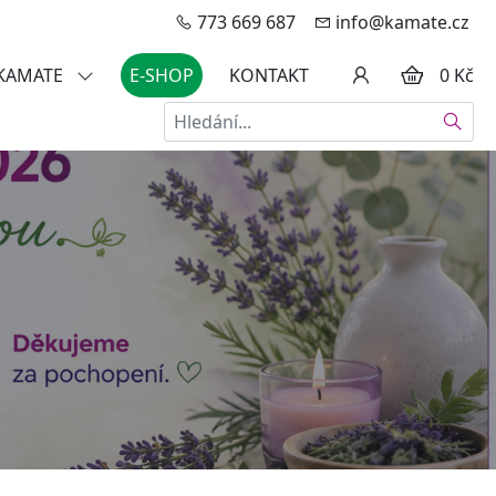
773 669 687
info@kamate.cz
 KAMATE
E-SHOP
KONTAKT
0 Kč
Hledat