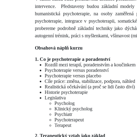
intervence.
Představeny budou základní modely a
humanistická psychoterapie, na osoby zaměřená ps
psychoterapie, integrace v psychoterapii, somatic
probereme podrobně základní techniky jako dýchán
autogenní trénink, práci s myšlenkami, všímavost (mi
Obsahová náplň kurzu
1. Co je psychoterapie a poradenství
Rozdíl mezi terapií, poradenstvím a koučinkem
Psychoterapie versus poradenství
Psychoterapie versus placebo
Cíle práce: změna, stabilizace, podpora, náhled
Realistická očekávání (a proč se lidi často diví)
Historie psychoterapie
Legislativa
Psycholog
Klinický psycholog
Psychiatr
Psychoterapeut
Terapeut
2
.
Terapeutický vztah jako základ