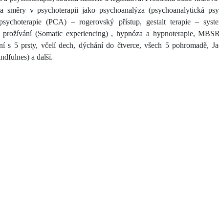
 směry v psychoterapii jako psychoanalýza (psychoanalytická psych
ychoterapie (PCA) – rogerovský přístup, gestalt terapie – system
ké prožívání (Somatic experiencing) , hypnóza a hypnoterapie, MBSR 
í s 5 prsty, včelí dech, dýchání do čtverce, všech 5 pohromadě, Ja
ndfulnes) a další.