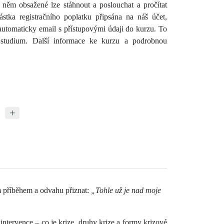
něm obsažené lze stáhnout a poslouchat a pročítat
ástka registračního poplatku připsána na náš účet,
automaticky email s přístupovými údaji do kurzu. To
studium. Další informace ke kurzu a podrobnou
ým příběhem a odvahu přiznat:
„Tohle už je nad moje
intervence – co je krize, druhy krize a formy krizové