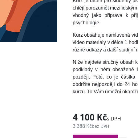
Kurz je určen pro studenty p
chtějí porozumět mezilidským 
vhodný jako příprava k př
psychologie.
Kurz obsahuje namluvená vide
video materiály v délce 1 hod
různé odkazy a další studijní m
Níže najdete stručný obsah k
podklady v něm obsažené lz
později.
Poté, co je částka 
obdržíte nejpozději do 24 ho
kurzu. To Vám umožní okamžit
4 100 Kč
s DPH
3 388 Kč
bez DPH