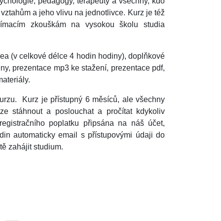
sychologie, pedagogy, terapeuty a všechny, kdo
vztahům a jeho vlivu na jednotlivce. Kurz je též
íjímacím zkouškám na vysokou školu studia
a (v celkové délce 4 hodin hodiny), doplňkové
iny, prezentace mp3 ke stažení, prezentace pdf,
ateriály.
urzu. Kurz je přístupný 6 měsíců, ale všechny
e stáhnout a poslouchat a pročítat kdykoliv
registračního poplatku připsána na náš účet,
din automaticky email s přístupovými údaji do
ě zahájit studium.