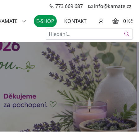
773 669 687
info@kamate.cz
 KAMATE
E-SHOP
KONTAKT
0 Kč
Hledat