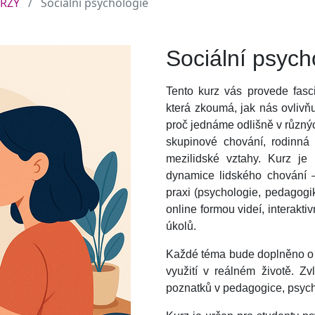
URZY
Sociální psychologie
Sociální psych
Tento kurz vás provede fasc
která zkoumá, jak nás ovlivňu
proč jednáme odlišně v různýc
skupinové chování, rodinná 
mezilidské vztahy. Kurz je
dynamice lidského chování 
praxi (psychologie, pedagog
online formou videí, interakt
úkolů.
Každé téma bude doplněno o p
využití v reálném životě. Zv
poznatků v pedagogice, psycho