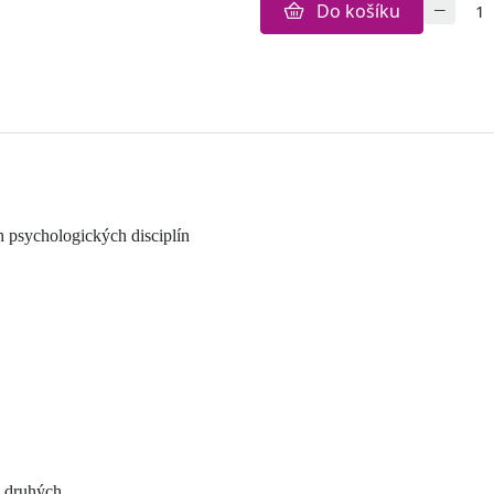
Do košíku
ch psychologických disciplín
o druhých