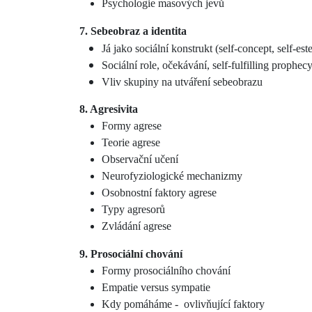
Psychologie masových jevů
7. Sebeobraz a identita
Já jako sociální konstrukt (self-concept, self-es
Sociální role, očekávání, self-fulfilling prophec
Vliv skupiny na utváření sebeobrazu
8. Agresivita
Formy agrese
Teorie agrese
Observační učení
Neurofyziologické mechanizmy
Osobnostní faktory agrese
Typy agresorů
Zvládání agrese
9. Prosociální chování
Formy prosociálního chování
Empatie versus sympatie
Kdy pomáháme -
ovlivňující faktory